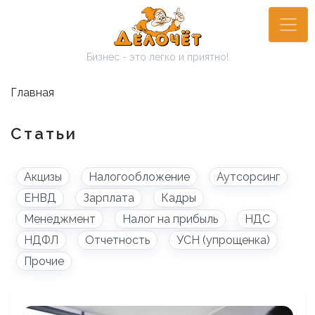
Перейти
к
основному
Бизнес - это легко и приятно!
содержанию
Главная
Статьи
Акцизы
Налогообложение
Аутсорсинг
ЕНВД
Зарплата
Кадры
Менеджмент
Налог на прибыль
НДС
НДФЛ
Отчетность
УСН (упрощенка)
Прочие