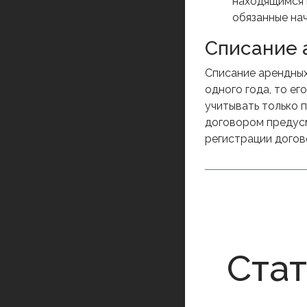
находящимся 
обязанные на
Списание 
Списание арендных
одного года, то е
учитывать только 
договором предусм
регистрации догов
Ста