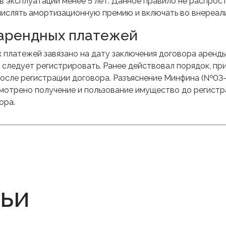
в эксплуатации менее 5 лет. Данное правило не распрос
числять амортизационную премию и включать во внереал
арендных платежей
 платежей завязано на дату заключения договора аренды
го следует регистрировать. Ранее действовал порядок, 
после регистрации договора. Разъяснение Минфина (№03-
отрено получение и пользование имущество до регистра
ора.
тьи