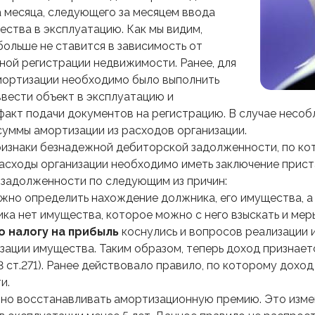
а месяца, следующего за месяцем ввода
ества в эксплуатацию. Как мы видим,
больше не ставится в зависимость от
ной регистрации недвижимости. Ранее, для
мортизации необходимо было выполнить
ввести объект в эксплуатацию и
факт подачи документов на регистрацию. В случае несо
суммы амортизации из расходов организации.
изнаки безнадежной дебиторской задолженности, по кото
расходы организации необходимо иметь заключение прис
 задолженности по следующим из причин:
жно определить нахождение должника, его имущества, а
ка нет имущества, которое можно с него взыскать и мер
о налогу на прибыль
коснулись и вопросов реализации 
зации имущества. Таким образом, теперь доход признаетс
3 ст.271). Ранее действовало правило, по которому доход
и.
жно восстанавливать амортизационную премию. Это изме