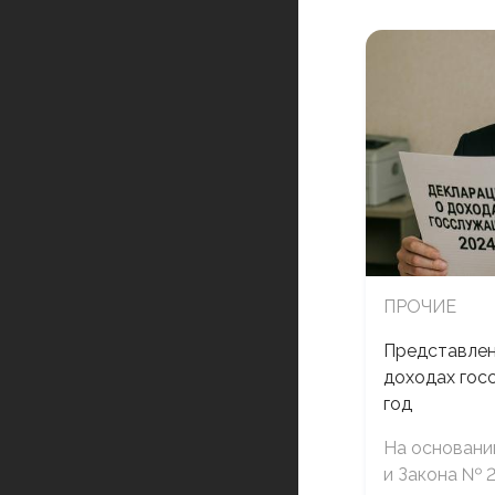
ПРОЧИЕ
Представлен
доходах гос
год
На основани
и Закона № 