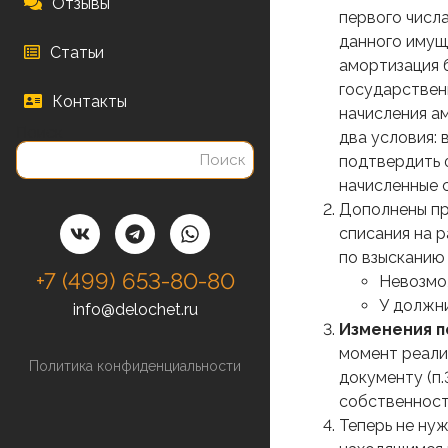
Отзывы
первого числ
данного имущ
Статьи
амортизация 
государствен
Контакты
начисления а
Поиск
два условия: 
подтвердить 
начисленные 
Дополнены пр
списания на 
по взысканию
+7 (499) 653-80-80
Невозмо
У должни
info@delochet.ru
Изменения п
момент реали
Политика конфиденциальности
документу (п.
собственност
Теперь не ну