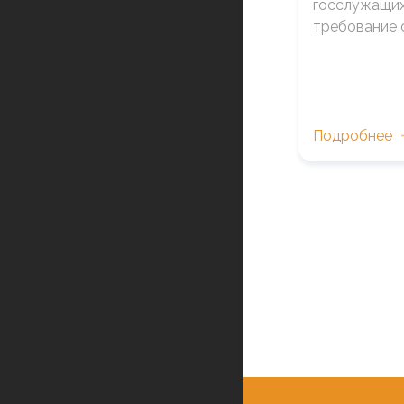
госслужащих
требование 
Подробнее