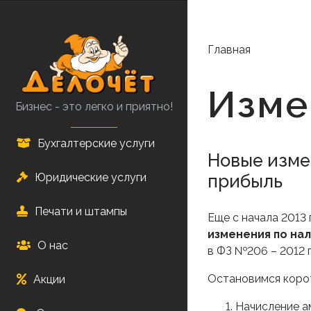
Перейти
к
основному
Главная
содержанию
Изме
Бизнес - это легко и приятно!
Бухгалтерские услуги
Новые изме
прибыль
Юридические услуги
Печати и штампы
Еще с начала 2013
изменения по нал
О нас
в ФЗ №206 – 2012 г
Остановимся корот
Акции
Начисление а