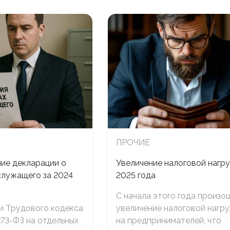
ПРОЧИЕ
ие декларации о
Увеличение налоговой нагру
служащего за 2024
2025 года
С начала этого года произо
и Трудового кодекса
увеличение налоговой нагру
273-ФЗ на отдельных
на предпринимателей, что