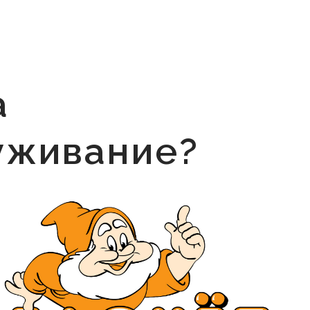
а
уживание?