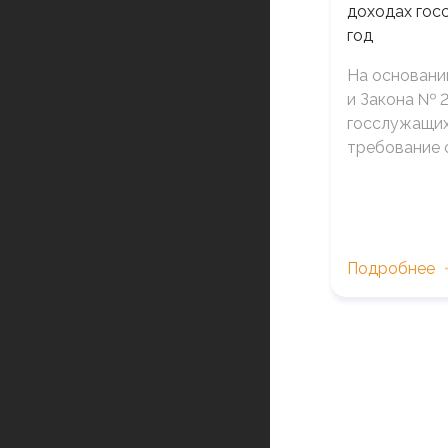
доходах гос
год
На основани
и Закона № 
госслужащих
требование 
Подробнее