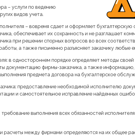
ра – услуги по ведению
ругих видов учета.
полнителя – вовремя сдает и оформляет бухгалтерскую 
азчика, обеспечивает их сохранность и не разглашает ко
азчика при решении спорных вопросов во всех соответст
работы, а также письменно разъясняет заказчику любые е
еля: в одностороннем порядке определяет методы своей
ты документацию фирмы-заказчика, а также информацию,
выполнения предмета договора на бухгалтерское обслуж
казчика: предоставление необходимой исполнителю доку
тации и самостоятельное исправление найденных ошибок 
а: требование выполнения всех обязанностей исполнителя
г и расчеты между фирмами определяются на их общее р