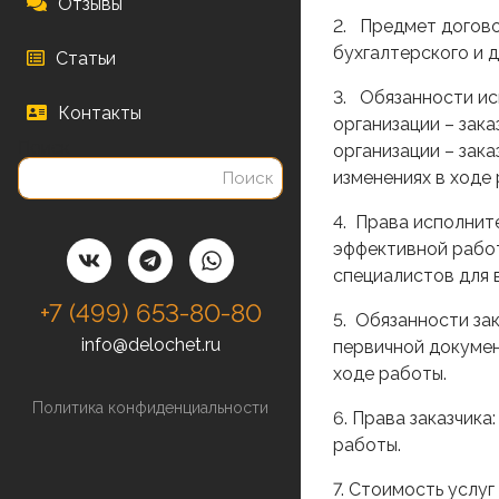
Отзывы
2. Предмет догово
бухгалтерского и д
Статьи
3. Обязанности ис
Контакты
организации – зак
Поиск
организации – зак
изменениях в ходе 
4. Права исполнит
эффективной рабо
специалистов для 
+7 (499) 653-80-80
5. Обязанности за
info@delochet.ru
первичной докумен
ходе работы.
Политика конфиденциальности
6. Права заказчик
работы.
7. Стоимость услу