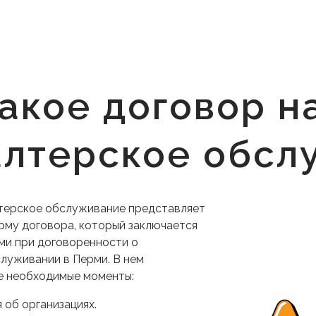
такое договор н
алтерское обсл
лтерское обслуживание представляет
му договора, который заключается
ми при договоренности о
луживании в Перми. В нем
е необходимые моменты:
 об организациях.