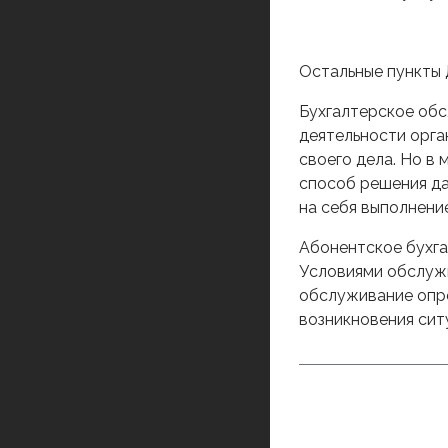
Остальные пункты 
Бухгалтерское обс
деятельности орга
своего дела. Но в 
способ решения д
на себя выполнени
Абонентское бухга
Условиями обслужи
обслуживание опре
возникновения сит