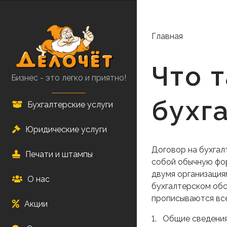
Перейти
к
основному
Главная
содержанию
Что 
Бизнес - это легко и приятно!
бухг
Бухгалтерские услуги
Юридические услуги
Договор на бухга
Печати и штампы
собой обычную фор
двумя организация
О нас
бухгалтерском обс
прописываются вс
Акции
1. Общие сведения